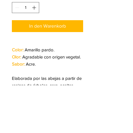
In den Warenkorb
Color:
Amarillo pardo.
Olor:
Agradable con origen vegetal.
Sabor:
Acre.
Elaborada por las abejas a partir de
resinas de árboles, cera, aceites
esenciales y polen.
Posee propiedades
antimicrobianas, antiinflamatorias y
antivirales. Bueno para el sistema
inmunitario. Gracias a su importante